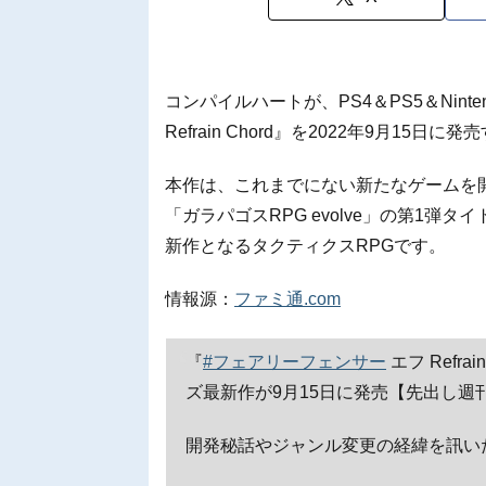
コンパイルハートが、PS4＆PS5＆Ninte
Refrain Chord』を2022年9月15
本作は、これまでにない新たなゲームを
「ガラパゴスRPG evolve」の第1弾
新作となるタクティクスRPGです。
情報源：
ファミ通.com
『
#フェアリーフェンサー
エフ Refr
ズ最新作が9月15日に発売【先出し週
開発秘話やジャンル変更の経緯を訊い