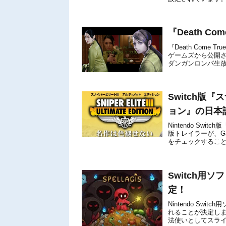
す。プレイ...
『Death C
『Death Come
ゲームズから公開
ダンガンロンパ生
す。ムービー内に登
Switch版
ョン』の日本
Nintendo Sw
版トレイラーが、Gam
をチェックするこ
Switch用ソフ
定！
Nintendo Swi
れることが決定しま
法使いとしてスラ