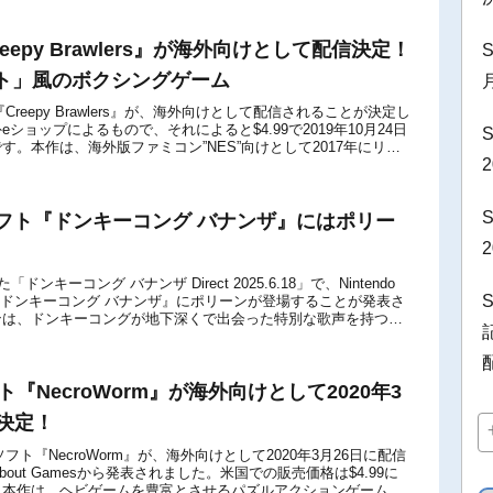
Creepy Brawlers』が海外向けとして配信決定！
S
ト」風のボクシングゲーム
tch版『Creepy Brawlers』が、海外向けとして配信されることが決定し
ショップによるもので、それによると$4.99で2019年10月24日
S
す。本作は、海外版ファミコン”NES”向けとして2017年にリリ
2用ソフト『ドンキーコング バナンザ』にはポリー
ドンキーコング バナンザ Direct 2025.6.18」で、Nintendo
フト『ドンキーコング バナンザ』にポリーンが登場することが発表さ
ンは、ドンキーコングが地下深くで出会った特別な歌声を持つ少
.
フト『NecroWorm』が海外向けとして2020年3
決定！
tch用ソフト『NecroWorm』が、海外向けとして2020年3月26日に配信
bout Gamesから発表されました。米国での販売価格は$4.99に
。本作は、ヘビゲームを豊富とさせるパズルアクションゲームで