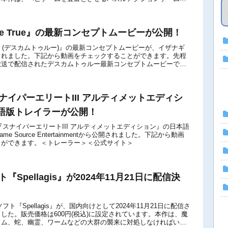
ome True』の最新コンセプトムービーが公開！
 True (デスカムトゥルー)』の最新コンセプトムービーが、イザナギ
されました。下記から動画をチェックすることができます。先程
放送で配信されたデスカムトゥルー最新コンセプトムービーで
場する小松崎さんのイラス...
『スナイパーエリートIII アルティメットエディシ
語版トレイラーが公開！
itch版『スナイパーエリートIII アルティメットエディション』の日本語
e Source Entertainmentから公開されました。下記から動画
とができます。＜トレーラー＞＜公式サイト＞
ト『Spellagis』が2024年11月21日に配信決
tch用ソフト『Spellagis』が、国内向けとして2024年11月21日に配信さ
した。販売価格は600円(税込)に設定されています。本作は、魔
イム、蛇、幽霊、ワームなどの大群の襲来に対処しなければいけ