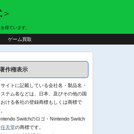
式＞
益を得ています。
ゲーム買取
著作権表示
当サイトに記載している会社名・製品名・
システム名などは、日本、及びその他の国
における各社の登録商標もしくは商標で
す。
intendo Switchのロゴ・Nintendo Switch
は
任天堂
の商標です。