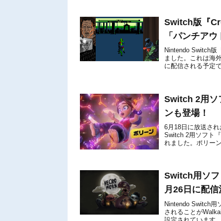
Switch版『
「パンチアウ
Nintendo Swi
ました。これは海外e
に配信される予定で
ース...
Switch 
ンも登場！
6月18日に放送された「
Switch 2用ソ
れました。ポリー
女です。とにかく..
Switch用ソ
月26日に配信
Nintendo Swi
されることがWalka
設定されています