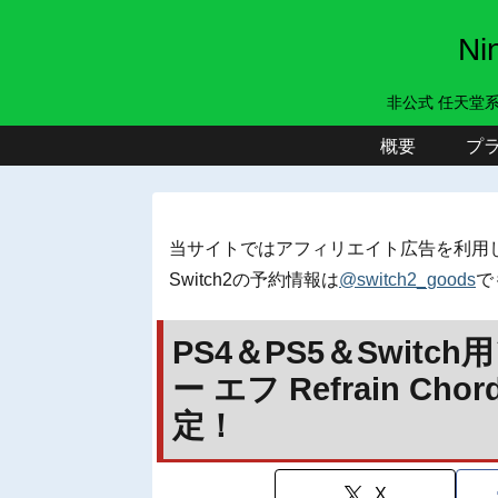
N
非公式 任天堂
概要
プ
当サイトではアフィリエイト広告を利用
Switch2の予約情報は
@switch2_goods
で
PS4＆PS5＆Swit
ー エフ Refrain C
定！
X