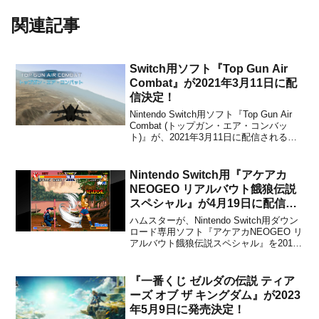
関連記事
Switch用ソフト『Top Gun Air
Combat』が2021年3月11日に配
信決定！
Nintendo Switch用ソフト『Top Gun Air
Combat (トップガン・エア・コンバッ
ト)』が、2021年3月11日に配信されるこ
とが決定しました。販売価格は1,199円
(税込)に設定されています。以下、任天堂
公式サイトから本作の概要です。現代の
Nintendo Switch用『アケアカ
戦闘機の空の戦...
NEOGEO リアルバウト餓狼伝説
スペシャル』が4月19日に配信決
定！
ハムスターが、Nintendo Switch用ダウン
ロード専用ソフト『アケアカNEOGEO リ
アルバウト餓狼伝説スペシャル』を2018
年4月19日から配信することを発表しまし
た。販売価格は823円(税込)です。
Nintendo Switch「アケアカNEOGEO リ
『一番くじ ゼルダの伝説 ティア
アルバウト餓狼...
ーズ オブ ザ キングダム』が2023
年5月9日に発売決定！