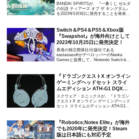
BANDAI SPIRITSが、『一番くじ ゼルダ
の伝説 ティアーズ オブ ザ キングダム』
を2023年5月9日に発売することを発表し
ました。メーカー希望小売価格は1回750
円(税込)で、ローソン、HMV、Nintendo
TOKYO、Nintendo OSAKAなどにて販売
Switch＆PS4＆PS5＆Xbox版
され...
『Swapshot』が海外向けとして
2023年10月25日に発売決定！
香港の独立開発社/出版社である
eastasiasoftがデベロッパーのNaoka
Gamesと提携して、Nintendo Switch＆
PS4＆PS5＆Xbox One＆Xbox Series版
『Swapshot』を海外向けとして2023年10
月25日に発売することをアナウンスし...
『ドラゴンクエストX オンライン
ゲーミングヘッドセット スライ
ムエディション ATH-G1 DQX
S』が予約開始！
スクウェア・エニックスが、『ドラゴン
クエストX オンライン ゲーミングヘッド
セット スライムエディション ATH-G1
DQX S』を2024年9月に発売することを
発表しました。販売価格は27,280円(税込)
で、e-STOREにて予約受付も開始となり
『Robotics;Notes Elite』が海外
ます。【スクウェア・エニック...
でも2020年に発売決定！Steam
版は日本語にも対応予定