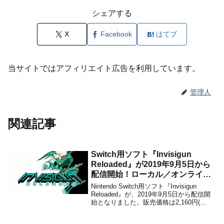
シェアする
X
Facebook
はてブ
当サイトではアフィリエイト広告を利用しています。
管理人
関連記事
Switch用ソフト『Invisigun
Reloaded』が2019年9月5日から
配信開始！ローカル／オンライン
マルチプレイに対応した対戦型ア
Nintendo Switch用ソフト『Invisigun
クションゲーム
Reloaded』が、2019年9月5日から配信開
始となりました。販売価格は2,160円(税
込)に設定されています。本作は、海外ス
タジオSombr Studioによって開発され