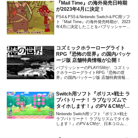
た、ローカル／オンラインマルチプレイ
『Mail Time』の海外発売日時期
に対応し...
が2023年4月に決定！
PS4＆PS5＆Nintendo Switch＆PC用ソフ
ト『Mail Time』の海外発売時期が、2023
年4月に決定したことをパブリッシャーの
Freedom GamesとデベロッパーのKela
van der Deijlが発表しました。本作は、新
人郵便スカウトとしてカバンを背...
コズミックホラーローグライト
RPG『恐怖の世界』の国内パッケ
ージ版 店舗特典情報が公開！
パブリッシャーのPLAYISMが、コズミッ
クホラーローグライトRPG『恐怖の世
界』の国内パッケージ版 店舗特典情報を
公開しました。以前発表があったよう
に、パッケージ版はNintendo Switch＆
PS4向けにリリースされる予定で、各シ
Switch用ソフト『ポリス×戦士 ラ
ョップにて予約も受付中です。本日、店
ブパトリーナ！ ラブなリズムで
舗特典...
タイホします！』のPV＆CMが公
開！
Nintendo Switch用ソフト『ポリス×戦士
ラブパトリーナ！ ラブなリズムでタイホ
します！』のPV＆CMが、日本コロムビ
アから公開されました。下記から動画を
チェックすることができます。＼TVで配