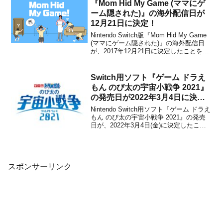
信されるCMを公開しちゃいます／
『Mom Hid My Game (ママにゲ
Nintendo Switchソフト『ポリス...
ーム隠された)』の海外配信日が
12月21日に決定！
Nintendo Switch版『Mom Hid My Game
(ママにゲーム隠された)』の海外配信日
が、2017年12月21日に決定したことをパ
ブリッシャーのケムコが発表しました。
販売価格は4.99ドルで、海外では3DS版
と同時配信になるとのこと。本作は、マ
Switch用ソフト『ゲーム ドラえ
マに隠されてしまっ...
もん のび太の宇宙小戦争 2021』
の発売日が2022年3月4日に決
定！
Nintendo Switch用ソフト『ゲーム ドラえ
もん のび太の宇宙小戦争 2021』の発売
日が、2022年3月4日(金)に決定したこと
がフリューから発表されました。価格は
パッケージ版・ダウンロード版とも6,578
円(税込)に設定されています。このゲーム
はもともと2021年3...
スポンサーリンク