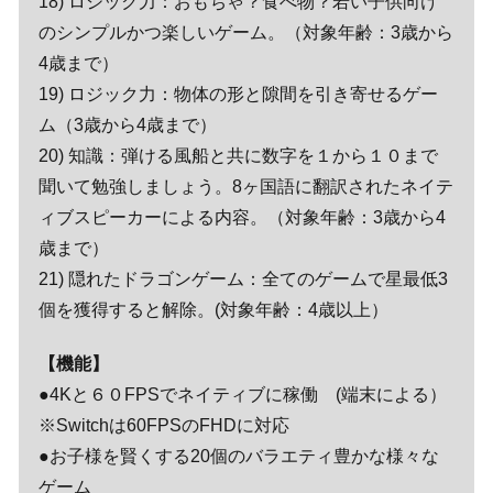
18) ロジック力：おもちゃ？食べ物？若い子供向け
のシンプルかつ楽しいゲーム。（対象年齢：3歳から
4歳まで）
19) ロジック力：物体の形と隙間を引き寄せるゲー
ム（3歳から4歳まで）
20) 知識：弾ける風船と共に数字を１から１０まで
聞いて勉強しましょう。8ヶ国語に翻訳されたネイテ
ィブスピーカーによる内容。（対象年齢：3歳から4
歳まで）
21) 隠れたドラゴンゲーム：全てのゲームで星最低3
個を獲得すると解除。(対象年齢：4歳以上）
【機能】
●4Kと６０FPSでネイティブに稼働 (端末による）
※Switchは60FPSのFHDに対応
●お子様を賢くする20個のバラエティ豊かな様々な
ゲーム