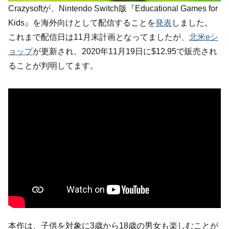
Crazysoftが、Nintendo Switch版『Educational Games for
Kids』を海外向けとして配信することを
発表
しました。
これまで配信日は11月末計画となってましたが、
北米eシ
ョップ
が更新され、2020年11月19日に$12.95で販売され
ることが判明してます。
本作は、子供を対象に3歳から18歳の男女も楽しむことが