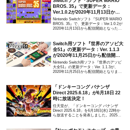
Switchソフト『SUPER MARIO
追加コンテンツでは、新たなゲームモー
BROS. 35』で更新データ：
ド...
Ver.1.0.2が2020年11月13日から
配信開始！
Nintendo Switchソフト『SUPER MARIO
BROS. 35』で、更新データ：Ver.1.0.2が
2020年11月13日から配信開始となったこ
とが任天堂から発表されました。主にい
くつかの問題の修正や、調整に対応した
ものになります。以下、パッチノートで
Switch用ソフト『世界のアソビ大
す。【全般】...
全51』の更新データ：Ver. 1.1.3
が2020年11月25日から配信開
始！
Nintendo Switch用ソフト『世界のアソビ
大全51』の更新データ：Ver. 1.1.3が、
2020年11月25日から配信開始となりまし
た。今回はオンラインに関する問題を修
正したものになります。以下、更新デー
タのパッチノートです。【オンライン】●
「ドンキーコング バナンザ
通信状況によっては、ソフト...
Direct 2025.6.18」が6月18日 22
時に放送決定！
任天堂が、「ドンキーコング バナンザ
Direct 2025.6.18」を6月18日(水) 22時か
ら放送することを発表しました。2025年7
月17日にNintendo Switch 2向けとして発
売される『ドンキーコング バナンザ』の
最新情報をお届けするとのこと。放送時