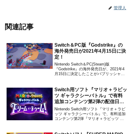
管理人
関連記事
Switch＆PC版『Godstrike』の
海外発売日が2021年4月15日に決
定！
Nintendo Switch＆PC(Steam)版
『Godstrike』の海外発売日が、2021年4
月15日に決定したことがパブリッシャー
のFreedom Gamesとデベロッパーの
OverPowered Teamから発表されまし
た。販売価格は$14.99で、ゲームは英
Switch用ソフト『マリオ＋ラビッ
語、フラ...
ツ ギャラクシーバトル』で有料
追加コンテンツ第2弾の配信日が
2023年3月2日に決定！
Nintendo Switch用ソフト『マリオ＋ラビ
ッツ ギャラクシーバトル』で、有料追加
コンテンツ第2弾『マリオ＋ラビッツ ギ
ャラクシーバトル アドベンチャーパッ
ク』の配信日が2023年3月2日に決定した
ことを任天堂が発表しました。こちらの