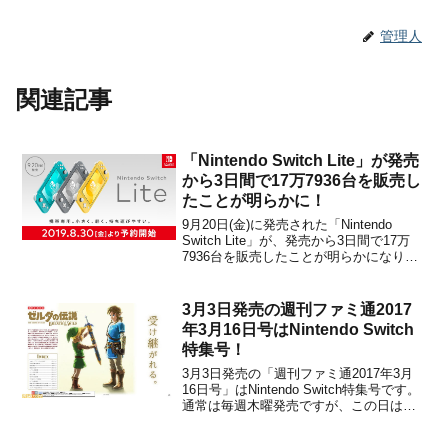
管理人
関連記事
「Nintendo Switch Lite」が発売
から3日間で17万7936台を販売し
たことが明らかに！
9月20日(金)に発売された「Nintendo
Switch Lite」が、発売から3日間で17万
7936台を販売したことが明らかになりま
した。■Nintendo Switch Lite 国内推定販
売台数：17万7936台（集計期間：2019年
9月20日～2019年9月22日／販...
3月3日発売の週刊ファミ通2017
年3月16日号はNintendo Switch
特集号！
3月3日発売の「週刊ファミ通2017年3月
16日号」はNintendo Switch特集号です。
通常は毎週木曜発売ですが、この日はス
イッチと同じ金曜日3月3日に発売されま
す。本誌の主な内容を紹介しますので、