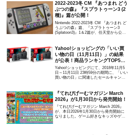
購入の際の参考にしてみてください。全
2022-2023冬 CM 『あつまれ どう
30ページに渡る発売記念特集本体やJo...
ぶつの森』『スプラトゥーン3 (2
種)』篇が公開！
Nintendo 2022-2023冬 CM 『あつまれ ど
うぶつの森』篇、『スプラトゥーン3
(Splatoon3)』1＆2篇が、任天堂から公開
されました。下記から各動画をチェック
することができます。『あつまれ どうぶ
つの森』篇『スプラトゥーン3』1＆2篇
Yahoo!ショッピングの「いい買
『あつまれ どうぶつの...
い物の日（11月11日）」の結果
が公表！商品ランキングTOP5で
Switchが2位にランクイン！
Yahoo!ショッピングにて、2018年11月5
日～11月11日 23時59分の期間に、「いい
買い物の日」に関連したセールキャンペ
ーンが開催されました。同キャンペーン
では、数量限定の商品や、購入時のポイ
ントが5倍になるなど各種の特典が用意さ
『てれびげーむマガジン March
れて賑わいを見せました。さらに、「い
2026』が1月30日から発売開始！
い買...
『てれびげーむマガジン March 2026』
が、本日2026年1月30日から発売開始に
なりました。ゲーム好きなキッズやゲー
ムファンから大人気のゲーム情報誌「て
れびげーむマガジン」の最新号が登場！
『てれびげーむマガジン March 2026』で