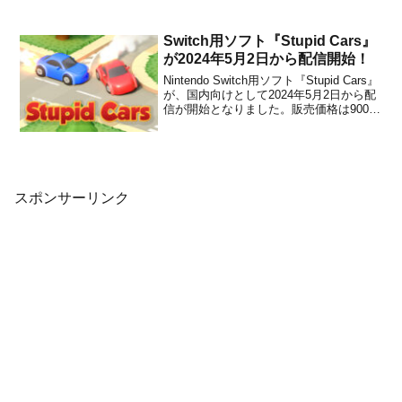
Dead』の海外発売日が、2020年11月19日
に決定したことがパブリッシャーの
HeadUp Gamesとデベ...
Switch用ソフト『Stupid Cars』
が2024年5月2日から配信開始！
Nintendo Switch用ソフト『Stupid Cars』
が、国内向けとして2024年5月2日から配
信が開始となりました。販売価格は900円
(税込)に設定されています。Nintendo
Switch Trailer本作は、交通の流れに合流
するように誘導していくゲームです。
衝...
スポンサーリンク