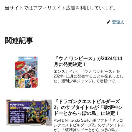
当サイトではアフィリエイト広告を利用しています。
管理人
関連記事
『ウノ ワンピース』が2024年11
月に発売決定！
エンスカイが、『ウノ ワンピース』を
2024年11月に発売することを発表しまし
た。週刊少年ジャンプにて連載中で、テ
レビアニメも放送されている人気作品
「ワンピース」が、カードゲーム「ウノ
(UNO)」になって新登場！多数の新規描
き下ろしイラストに加えて、作品をイメ
『ドラゴンクエストビルダーズ
ージした本商品オリ...
2』のサブタイトルが「破壊神シ
ドーとからっぽの島」に決定！
PS4＆Nintendo Switch用ソフト『ドラゴ
ンクエストビルダーズ2』のサブタイトル
が、「破壊神シドーとからっぽの島」に