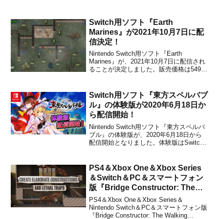
決まりました。4月2日の週刊少年ジャン
プで発表されています。前作のタイトル
は『ドラゴンクエストビルダーズ アレフ
Switch用ソフト『Earth
ガルドを復活せよ』で、＊「もし わし
Marines』が2021年10月7日に配
の ...
信決定！
Nintendo Switch用ソフト『Earth
Marines』が、2021年10月7日に配信され
ることが決定しました。販売価格は549円
(税込)に設定されています。本作は、たく
さんのゾンビと残忍な銃撃戦を特徴とす
る、アクション満載のランアンドガンア
Switch用ソフト『東方スペルバブ
クションシューターです。以...
ル』の体験版が2020年6月18日か
ら配信開始！
Nintendo Switch用ソフト『東方スペルバ
ブル』の体験版が、2020年6月18日から
配信開始となりました。体験版はSwitch
向けのeショップ、もしくは任天堂公式サ
イトからダウンロードすることができま
す。東方作品やパズルゲームが好きな方
PS4＆Xbox One＆Xbox Series
は、ぜひチェックしてみてください。...
＆Switch＆PC＆スマートフォン
版『Bridge Constructor: The
Walking Dead』の海外発売日が
PS4＆Xbox One＆Xbox Series＆
2020年11月19日に決定！
Nintendo Switch＆PC＆スマートフォン版
『Bridge Constructor: The Walking