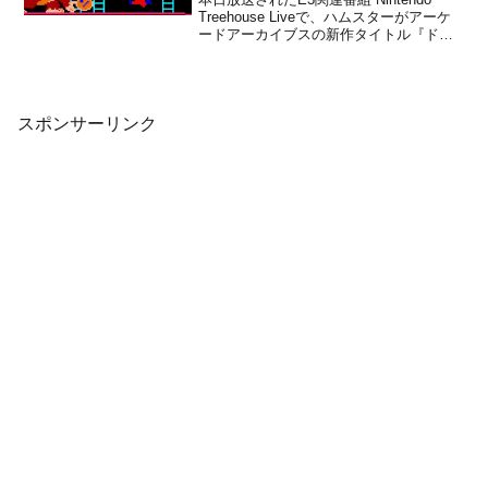
Treehouse Liveで、ハムスターがアーケ
ードアーカイブスの新作タイトル『ドン
キーコング』と『スカイスキッパー』
を、Nintendo Switch向けとして配信する
ことをアナウンスしました。『ドンキー
コング』は、2018年6月...
スポンサーリンク