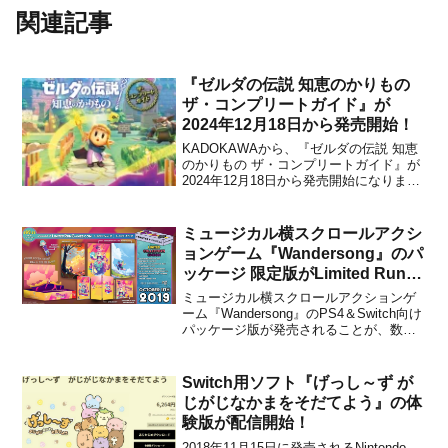
関連記事
『ゼルダの伝説 知恵のかりもの
ザ・コンプリートガイド』が
2024年12月18日から発売開始！
KADOKAWAから、『ゼルダの伝説 知恵
のかりもの ザ・コンプリートガイド』が
2024年12月18日から発売開始になりまし
た。本書は、ゼルダ姫が主人公の「ゼル
ダの伝説」シリーズ最新作『ゼルダの伝
説 知恵のかりもの』の攻略本です。ゼル
ミュージカル横スクロールアクシ
ダ姫の基本的なアクションをはじめ、ゲ
ョンゲーム『Wandersong』のパ
ームをクリ...
ッケージ 限定版がLimited Run
Gameから発表！
ミュージカル横スクロールアクションゲ
ーム『Wandersong』のPS4＆Switch向け
パッケージ版が発売されることが、数日
前にLimited Run Gameからアナウンスさ
れました。通常版に加えて、豪華特典付
きのCollector’s Edition版が発売されるこ
Switch用ソフト『げっし～ず が
とが決定...
じがじなかまをそだてよう』の体
験版が配信開始！
2018年11月15日に発売されるNintendo