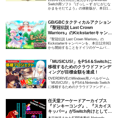
Switch用ソフト『げっし～ず がじがじな
かまをそだてよう』の体験版が、本日11
月1日より配信開始となりました。体験版
はSwitch向けのeショップ、もしくは任天
堂公式サイトからダウンロードできま
GB/GBCタクティカルアクション
す。興味のある方はダウンロード...
『聖冠伝説 Last Crown
Warriors』のKickstarterキャンペ
ーンが開始！
『聖冠伝説 Last Crown Warriors』の
Kickstarterキャンペーンを、本日12月9日
から開始することをドイツのゲームパブ
リッシャーFirst Press Gamesが発表しま
した。本作は、スペインの開発チーム
Light Gamesが開発中の、GB/GBC（互...
「MUSICUS!」をPS4＆Switchに
移植するためのクラウドファンデ
ィングが目標金額を達成！
OVERDRIVEのWindows用ノベルゲーム
「MUSICUS!」をPS4＆Nintendo Switch
に移植するためのクラウドファンディン
グが、CAMPFIREにて2021年4月26日よ
り開始されました。目標金額は
39,696,960円に設定されており、目標金
任天堂アーケードアーカイブス
額に到達すれば...
『ドンキーコング』、『スカイス
キッパー』がSwitch向けとして配
信決定！
本日放送されたE3関連番組 Nintendo