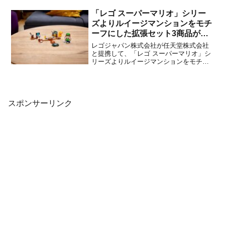
した。現在在庫切れとなっているパッケ
ージ版についても、英語切り替え機能付
「レゴ スーパーマリオ」シリー
きで再出荷準備中とのこと。どちらも
ズよりルイージマンションをモチ
2022年1...
ーフにした拡張セット3商品が
2022年1月1日に発売決定！
レゴジャパン株式会社が任天堂株式会社
と提携して、「レゴ スーパーマリオ」シ
リーズよりルイージマンションをモチー
フにした拡張セット3商品を2022年1月1
日に発売することを発表しました。以
下、レゴジャパン株式会社のプレスリリ
ースから商品の概要です。「レゴ®︎マリ
オ™」や「レゴ®︎ル...
スポンサーリンク