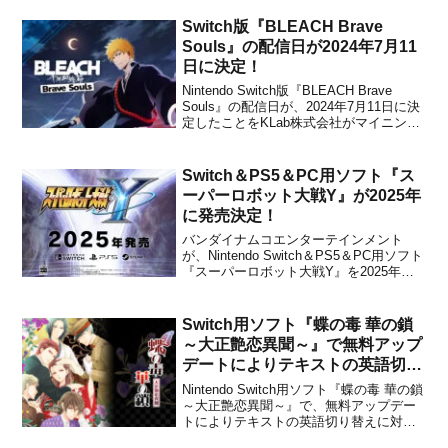
Switch版『BLEACH Brave
Souls』の配信日が2024年7月11
日に決定！
Nintendo Switch版『BLEACH Brave
Souls』の配信日が、2024年7月11日に決
定したことをKLab株式会社がマイニンテ
ンドーストアで発表しました。
『BLEACH Brave Souls』は、2015年よ
りモバイル向けアプリとして配信が開始
Switch＆PS5＆PC用ソフト『ス
された、大人...
ーパーロボット大戦Y』が2025年
に発売決定！
バンダイナムコエンターテインメント
が、Nintendo Switch＆PS5＆PC用ソフト
『スーパーロボット大戦Y』を2025年に
発売することを発表しました。本作は、
さまざまなアニメに登場するロボットた
ちが一堂に集結したシミュレーション
Switch用ソフト『蝶の毒 華の鎖
RPG 「スーパーロボット大戦」シリーズ
～大正艶恋異聞～』で無料アップ
の最...
デートによりテキストの英語切り
替えに対応へ！
Nintendo Switch用ソフト『蝶の毒 華の鎖
～大正艶恋異聞～』で、無料アップデー
トによりテキストの英語切り替えに対応
することがプロトタイプから発表されま