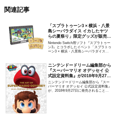
関連記事
「スプラトゥーン3 × 横浜・八景
島シーパラダイス イカしたヤツ
らの夏祭り」限定グッズが販売開
始！
Nintendo Switch用ソフト『スプラトゥー
ン3』とコラボしたイベント「スプラトゥ
ーン3 × 横浜・八景島シーパラダイス
イカしたヤツらの夏祭り」が、2023年7月
13日から10月1日の期間に実施される予定
です。期間中は、さまざまなイベントが
ニンテンドードリーム編集部から
開催されるほか、オリジナルグッ...
『スーパーマリオ オデッセイ 公
式設定資料集』が2018年9月27日
に発売決定！
ニンテンドードリーム編集部から『スー
パーマリオ オデッセイ 公式設定資料集』
が、2018年9月27日に発売されることが
決定しました。販売価格は4,860円(税込)
です。THE ART OF SUPER MARIO
ODYSSEY:スーパーマリオ オデッセイ公
式設定資料集poste...