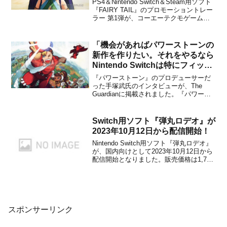
PS4＆Nintendo Switch＆Steam用ソフト
『FAIRY TAIL』のプロモーショントレー
ラー 第1弾が、コーエーテクモゲームス
から公開されました。海外で先行公開さ
れていたものと同内容のものです。下記
から動画をチェックすることができま
「機会があればパワーストーンの
す。魔法×ギルド×RPG『FAI...
新作を作りたい。それをやるなら
Nintendo Switchは特にフィット
しています。」と手塚Pが語る
『パワーストーン』のプロデューサーだ
った手塚武氏のインタビューが、The
Guardianに掲載されました。『パワース
トーン』はアーケードやドリームキャス
トなどで展開された3D対戦アクションゲ
ームで、1999年に最初にリリースされた
Switch用ソフト『弾丸ロデオ』が
のち、2000年には続編の『パワーストー
2023年10月12日から配信開始！
ン2』が...
Nintendo Switch用ソフト『弾丸ロデオ』
が、国内向けとして2023年10月12日から
配信開始となりました。販売価格は1,789
円(税込)に設定されていますが、2023年
11月7日 23時59分までは割引価格の199円
(税込)で購入することができます。本作
は、自警団にな...
スポンサーリンク