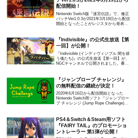
配信開始！
Nintendo Switch版『迷宮伝説』で、修正
パッチVer1.0.3が2021年3月19日から配信
開始となったことがレジスタから発表さ
れました。軽微なバグを修正したとのこ
とです。「迷宮伝説」Nintendo Switch™
版の修正パッチver1.0.3を公開致しまし
『Indivisible』の公式生放送【第
た。軽微...
一回】が公開！
『Indivisible (インディヴィジブル 闇を祓
う魂たち)』の公式生放送【第一回】が、
NGCチャンネルで公開されました。番組
を見逃した方は、下記からアーカイブで
チェックすることができます。【お知ら
せ】本日20時からは「インディヴィジブ
『ジャンプロープ チャレンジ』
ル 闇を祓う魂たち」公式生放送です！め
の無料配信の継続が決定！
て...
2020年6月16日から配信開始となった
Nintendo Switch用ソフト『ジャンプロー
プ チャレンジ (Jump Rope Challenge)』
の無料配信が、9月30日以降も継続となる
ことが任天堂から発表されました。予定
では2020年6月16日～9月30日の期間のみ
PS4＆Switch＆Steam用ソフト
の配信...
『FAIRY TAIL』のプロモーショ
ントレーラー 第1弾が公開！