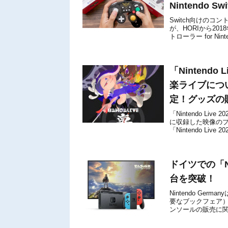
Nintendo
Switch向けのコント
が、HORIから20
トローラー for Ni
「Nintendo
楽ライブにつ
定！グッズの
「Nintendo L
に収録した映像の
「Nintendo Li
イトで開催...
ドイツでの「Ni
台を突破！
Nintendo Ge
要なブックフェア
ンソールの販売に
「Nintendo Switc