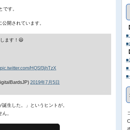
。
とです。
に公開されています。
発売します！😃
pic.twitter.com/HQSf3jhTzX
italBardsJP)
2019年7月5日
が誕生した。」というヒントが。
せん。