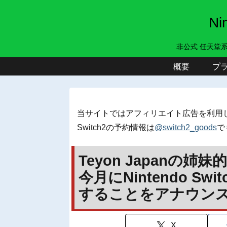
N
非公式 任天堂
概要
プ
当サイトではアフィリエイト広告を利用
Switch2の予約情報は
@switch2_goods
で
Teyon Japanの姉妹的
今月にNintendo S
することをアナウン
X