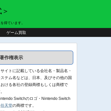
式＞
益を得ています。
ゲーム買取
著作権表示
当サイトに記載している会社名・製品名・
システム名などは、日本、及びその他の国
における各社の登録商標もしくは商標で
す。
intendo Switchのロゴ・Nintendo Switch
は
任天堂
の商標です。