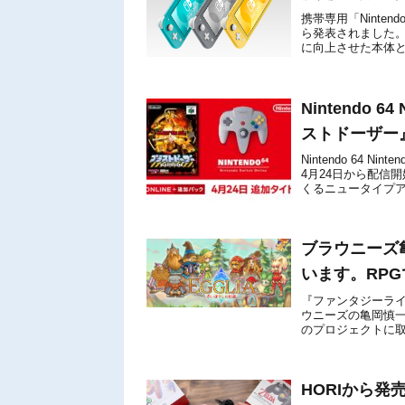
携帯専用「Nintend
ら発表されました。N
に向上させた本体
す。希望小売価...
Nintendo 6
ストドーザー』
Nintendo 64 N
4月24日から配信
くるニュータイプア
Sw...
ブラウニーズ亀
います。RPG
『ファンタジーライ
ウニーズの亀岡慎一氏が
のプロジェクトに
『MOTHER3』と
HORIから発