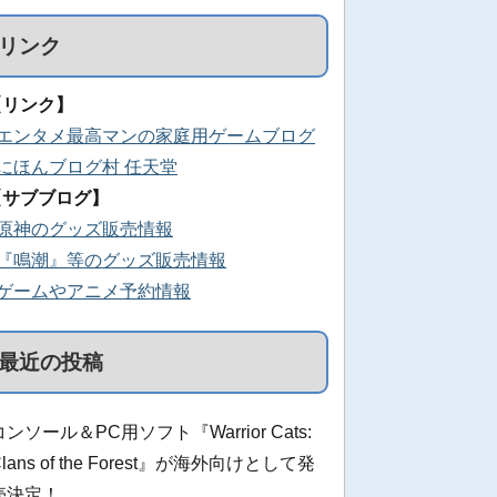
リンク
【リンク】
■エンタメ最高マンの家庭用ゲームブログ
■にほんブログ村 任天堂
【サブブログ】
■原神のグッズ販売情報
■『鳴潮』等のグッズ販売情報
■ゲームやアニメ予約情報
最近の投稿
コンソール＆PC用ソフト『Warrior Cats:
Clans of the Forest』が海外向けとして発
売決定！