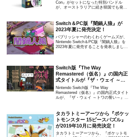
Con』がセットになった特別バンドル
が、オーストラリアに続き韓国でも発売
になることを任天堂韓国がアナウンスし
ました。発売日は2023年11月10日で、希
望小売価格は104,800ウォンに設定されて
Switch＆PC版『闇鍋人狼』が
います。こちらが、前回も紹介したオー
2023年夏に発売決定！
ストラリ...
パブリッシャーのわくわくゲームズが、
Nintendo Switch＆PC版『闇鍋人狼』を
2023年夏に発売することを発表しまし
た。販売価格は未定です。闇鍋人狼 PV闇
鍋人狼 ストーリー冒頭本作は、仲間同士
で相談してダンジョンで食材を集めてお
いしい鍋を作る、皆で鍋を作る正体隠匿
Switch版『The Way
ゲー...
Remastered（仮名）』の国内正
式タイトルが『ザ・ウェイ ～ト
ワの誓い～』に決定！アウターワ
Nintendo Switch版『The Way
ールドなどに触発された2Dアク
Remastered（仮名）』の国内正式タイト
ルが、『ザ・ウェイ ～トワの誓い～』に
ションアドベンチャー
決定したことがTeyon Japanからアナウン
スされました。配信日はありませんが、
すでに動作チェックが終了したとのこと
タカラトミーアーツから『ポケッ
ですので遠くないうちにリリ...
トモンスター 15ピースパズル』
が2019年10月に発売決定！
タカラトミーアーツから、『ポケットモ