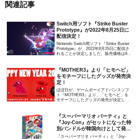
関連記事
Switch用ソフト『Strike Buster
Prototype』が2022年8月25日に
配信決定！
Nintendo Switch用ソフト『Strike Buster
Prototype』が、2022年8月25日に配信さ
れることが決定しました。販売価格は900
円(税込)に設定されています。本作は、コ
ンボを稼ぎ、武器を切り替え、レリック
を集め、さまざまなエネミーと強力なボ
『MOTHER3』より「ヒモヘビ」
スを倒し...
をモチーフにしたグッズが発売決
定！
ほぼ日が、ゲームボーイアドバンスソフ
ト『MOTHER3』より、「ヒモヘビ」を
モチーフにしたグッズの発売が決定した
ことを発表しました。『MOTHER3』ゲ
ーム内の大切な場面で登場するキャラク
ター「ヒモヘビ」が、満を持して初めて
『スーパーマリオ パーティ』と
の商品化！今回商品化が行われるのは、
『Joy-Con』がセットになった特
「マグネットマスコッ...
別バンドルが韓国向けとして発売
決定！
『スーパーマリオ パーティ』と『Joy-