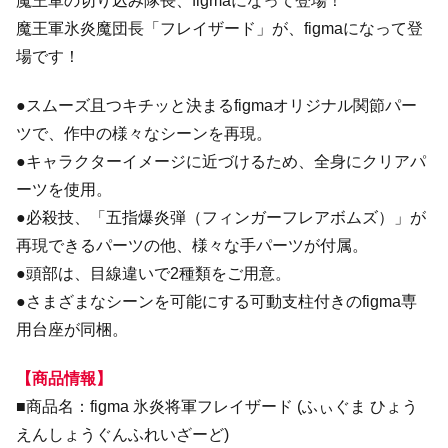
魔王軍の切り込み隊長、figmaになって登場！
魔王軍氷炎魔団長「フレイザード」が、figmaになって登
場です！
●スムーズ且つキチッと決まるfigmaオリジナル関節パー
ツで、作中の様々なシーンを再現。
●キャラクターイメージに近づけるため、全身にクリアパ
ーツを使用。
●必殺技、「五指爆炎弾（フィンガーフレアボムズ）」が
再現できるパーツの他、様々な手パーツが付属。
●頭部は、目線違いで2種類をご用意。
●さまざまなシーンを可能にする可動支柱付きのfigma専
用台座が同梱。
【商品情報】
■商品名：figma 氷炎将軍フレイザード (ふぃぐま ひょう
えんしょうぐんふれいざーど)