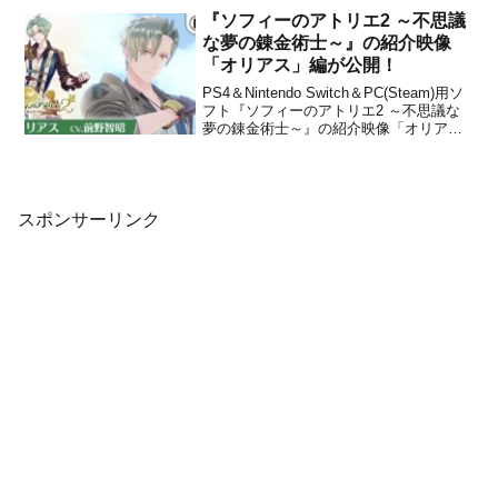
ットフォームで配信されている、やり始
『ソフィーのアトリエ2 ～不思議
めたら病みつき...
な夢の錬金術士～』の紹介映像
「オリアス」編が公開！
PS4＆Nintendo Switch＆PC(Steam)用ソ
フト『ソフィーのアトリエ2 ～不思議な
夢の錬金術士～』の紹介映像「オリア
ス・エンデルス（CV.前野智昭）」編が、
コーエーテクモゲームスブランドのガス
トから公開されました。下記から動画を
チェックすることができます。【「オ...
スポンサーリンク