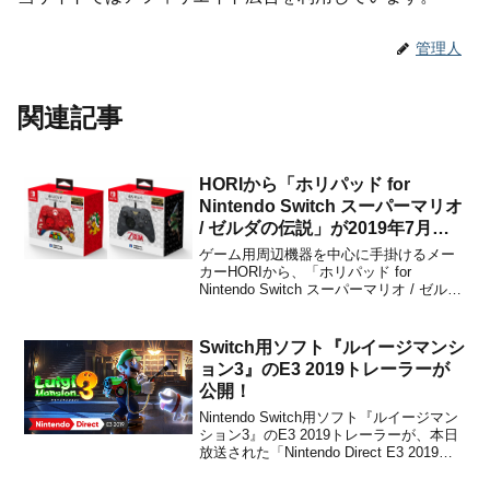
管理人
関連記事
HORIから「ホリパッド for
Nintendo Switch スーパーマリオ
/ ゼルダの伝説」が2019年7月に
発売決定！
ゲーム用周辺機器を中心に手掛けるメー
カーHORIから、「ホリパッド for
Nintendo Switch スーパーマリオ / ゼルダ
の伝説」が2019年7月(予定)に発売される
ことが決定しました。販売価格は各3,480
円(税別)です。2017年7月に発売された
Switch用ソフト『ルイージマンシ
『ホリパッド fo...
ョン3』のE3 2019トレーラーが
公開！
Nintendo Switch用ソフト『ルイージマン
ション3』のE3 2019トレーラーが、本日
放送された「Nintendo Direct E3 2019」
で公開されました。下記から動画をチェ
ックすることができます。■ニンテンドー