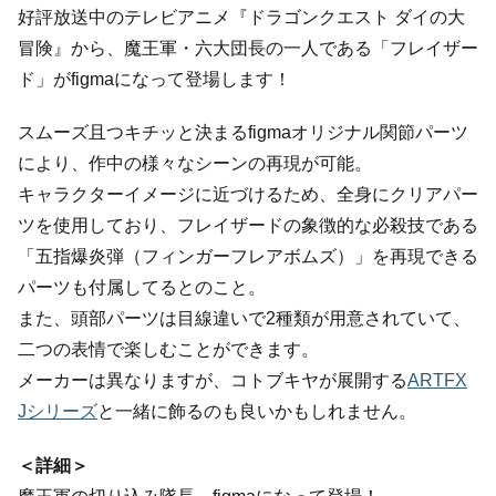
好評放送中のテレビアニメ『ドラゴンクエスト ダイの大
冒険』から、魔王軍・六大団長の一人である「フレイザー
ド」がfigmaになって登場します！
スムーズ且つキチッと決まるfigmaオリジナル関節パーツ
により、作中の様々なシーンの再現が可能。
キャラクターイメージに近づけるため、全身にクリアパー
ツを使用しており、フレイザードの象徴的な必殺技である
「五指爆炎弾（フィンガーフレアボムズ）」を再現できる
パーツも付属してるとのこと。
また、頭部パーツは目線違いで2種類が用意されていて、
二つの表情で楽しむことができます。
メーカーは異なりますが、コトブキヤが展開する
ARTFX
Jシリーズ
と一緒に飾るのも良いかもしれません。
＜詳細＞