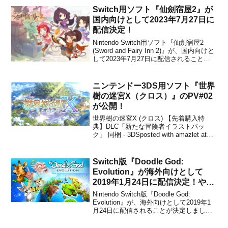
トピックスはこちら奇妙なホテルでオバ
Switch用ソフト『仙劍宿屋2』が
ケ退治！ Ni...
国内向けとして2023年7月27日に
配信決定！
Nintendo Switch用ソフト『仙劍宿屋2
(Sword and Fairy Inn 2)』が、国内向けと
して2023年7月27日に配信されることが
決定しました。販売価格は2,500円(税込)
に設定されています。本作は、『仙劍』
の世界からおなじみの面々が集まって宿
ニンテンドー3DS用ソフト『世界
屋を経営...
樹の迷宮X（クロス）』のPV#02
が公開！
世界樹の迷宮X (クロス) 【先着購入特
典】DLC「新たな冒険者イラストパッ
ク」 同梱 - 3DSposted with amazlet at
18.06.01アトラス (2018-08-02)売り上げラ
ンキング: 97Amazon.co.jpで詳細を見る
2018年8月2日に発売...
Switch版『Doodle God:
Evolution』が海外向けとして
2019年1月24日に配信決定！やり
始めたら病みつきのパズル＆創世
Nintendo Switch版『Doodle God:
ゲーム
Evolution』が、海外向けとして2019年1
月24日に配信されることが決定しまし
た。販売価格は$6.99です。本作は、スマ
ートフォンやPC、Xbox Oneなどのプラ