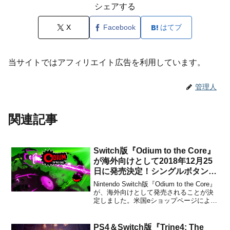
シェアする
X
Facebook
はてブ
当サイトではアフィリエイト広告を利用しています。
管理人
関連記事
Switch版『Odium to the Core』
が海外向けとして2018年12月25
日に発売決定！シングルボタンで
遊べる音楽ベースの挑戦的な横ス
Nintendo Switch版『Odium to the Core』
クロールアクションゲーム
が、海外向けとして発売されることが決
定しました。米国eショップページによる
と、2018年12月25日に4.99ドルで配信さ
れる予定です。本作は、インディーデベ
ロッパーDark-1 Gamesによって開発され
PS4＆Switch版『Trine4: The