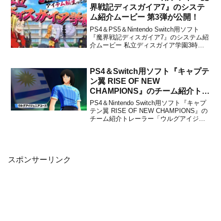
以下、パッチノートです...
界戦記ディスガイア7』のシステ
ム紹介ムービー 第3弾が公開！
PS4＆PS5＆Nintendo Switch用ソフト
『魔界戦記ディスガイア7』のシステム紹
介ムービー 私立ディスガイア学園3時間
目「アイテム転生ってなに？」が、日本
一ソフトウェアから公開されました。下
記から動画をチェックすることができま
PS4＆Switch用ソフト『キャプテ
す。システム紹介ムービー 第3弾『魔界
ン翼 RISE OF NEW
戦記...
CHAMPIONS』のチーム紹介トレ
ーラー「ウルグアイジュニアユー
PS4＆Nintendo Switch用ソフト『キャプ
ス」編が公開！
テン翼 RISE OF NEW CHAMPIONS』の
チーム紹介トレーラー「ウルグアイジュ
ニアユース」編が、バンダイナムコエン
ターテインメントから公開されました。
下記から動画をチェックすることができ
ます。【#キャプテン翼RON...
スポンサーリンク