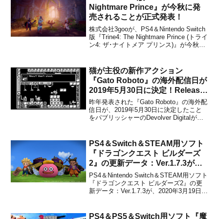
た、...
Nightmare Prince』が今秋に発
売されることが正式発表！
株式会社3gooが、PS4＆Nintendo Switch
版『Trine4: The Nightmare Prince (トライ
ン4: ザ･ナイトメア プリンス)』が今秋に
発売することを正式発表しました。今秋
となっていますが、通販サイトや週間フ
ァミ通などでは2019年10月10日...
猫が主役の新作アクション
『Gato Roboto』の海外配信日が
2019年5月30日に決定！Release
Date Trailerも公開
昨年発表された『Gato Roboto』の海外配
信日が、2019年5月30日に決定したこと
をパブリッシャーのDevolver Digitalがア
ナウンスしました。対象プラットフォー
ムはNintendo Switch＆PCです。Switch版
の価格は$7.99に設定されていますが、...
PS4＆Switch＆STEAM用ソフト
『ドラゴンクエスト ビルダーズ
2』の更新データ：Ver.1.7.3が
2030年3月19日から配信開始！
PS4＆Nintendo Switch＆STEAM用ソフト
『ドラゴンクエスト ビルダーズ2』の更
新データ：Ver.1.7.3が、2020年3月19日か
ら配信開始となりました。今回は、写真
を飾れる家具の画像が他ユーザーの島で
無効になる不具合が修正されています。
PS4＆PS5＆Switch用ソフト『魔