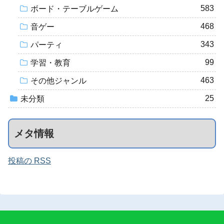
583
ボード・テーブルゲーム
468
音ゲー
343
パーティ
99
学習・教育
463
その他ジャンル
25
未分類
メタ情報
投稿の RSS