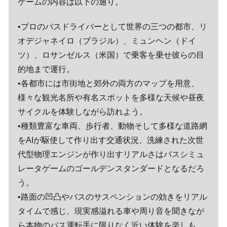
ゲームの内容は以下の通り。
•プロのバスドライバーとして世界の三つの都市、リ
オデジャネイロ（ブラジル）、ミュンヘン（ドイ
ツ）、ロサンゼルス（米国）で乗客を乗せ彼らの目
的地まで運行。
•各都市には市街地と郊外の両方のマップを用意、
様々な観光名所や有名スポットを多様な天候や昼夜
サイクルを体験しながら訪れよう。
•種類豊富な車両、歩行者、動物そして多様な道路網
をAIが駆使して作り出す交通状況、洗練された次世
代型物理エンジンが作り出すリアルさはバスシミュ
レータゲームのゴールデンスタンダードとなるだろ
う。
•路面の凹凸やバスのサスペンションの効きをリアル
タイムで感じ、現実感溢れる車や周り音を聞きなが
ら本物のバス運転手に限りなく近い体験を楽しも