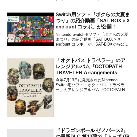
25日に配信されることがアークシステム
ワークスからアナウンスされました。販
売価格は1500円（税込）に設定されてい
Switch用ソフト『ボクらの大夏ま
ます。...
つり』の紹介動画「SAT BOX × X
enc’ount コラボ」が公開！
Nintendo Switch用ソフト『ボクらの大夏
まつり』の紹介動画「SAT BOX × X
enc'ount コラボ」が、SAT-BOXから公開
されました。下記から動画をチェックす
ることができます。SAT-BOX × X
enc'ountコラボ動画公開！トサカ係長とネ
「オクトパス トラベラー」のア
ロさんが...
レンジアルバム『OCTOPATH
TRAVELER Arrangements
Break & Boost』が2019年2月20
今年7月13日に発売されたNintendo
日に発売決定！
Switch用ソフト「オクトパス トラベラ
ー」のアレンジアルバム『OCTOPATH
TRAVELER Arrangements - Break &
Boost -』が、2019年2月20日に発売され
ることがスクウェア・エニックスから発
表...
『ドラゴンボール ゼノバース2』
の最新DLC 第12弾で「トッポ (破