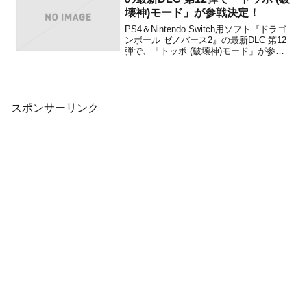
壊神)モード」が参戦決定！
PS4＆Nintendo Switch用ソフト『ドラゴ
ンボール ゼノバース2』の最新DLC 第12
弾で、「トッポ (破壊神)モード」が参戦
することが2021年1月21日発売の「Vジャ
ンプ3月特大号」で発表されました。「ト
ッポ」は、『ドラゴンボール超』に登場
した第11宇宙”プライド...
スポンサーリンク