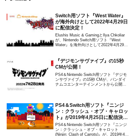
Switch用ソフト『West Water』
が海外向けとして2022年4月29日
に配信決定！
Elushis Music & GamingとIlya Chkoliar
が、Nintendo Switch用ソフト『West
Water』を海外向けとして2022年4月29日
に配信することを発表しました。販売価
格は$14.99に設定されています。本作
は、荒涼とした世界をテーマにし...
『デジモンサヴァイブ』の15秒
CMが公開！
PS4＆Nintendo Switch用ソフト『デジモ
ンサヴァイブ』の15秒 CMが、バンダイ
ナムコエンターテインメントから公開さ
れました。下記から公開になった動画を
チェックすることができます。CMはこち
ら『デジモンサヴァイブ』は、2022年7月
28日に発売される予定です。©本郷...
PS4＆Switch用ソフト『ニンジ
ン：クラッシュ・オブ・キャロッ
ト』が2019年4月25日に配信決
定！アニメから影響を受けた横ス
PS4＆Nintendo Switch用ソフト『ニンジ
クロールシューティングアクショ
ン：クラッシュ・オブ・キャロット
(Ninjin: Clash of Carrots)』が、2019年4月
ン