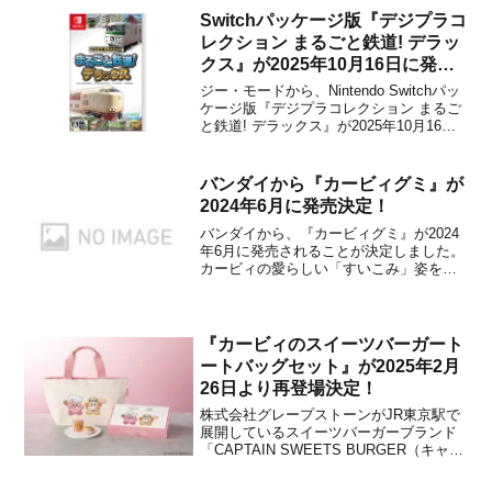
Switchパッケージ版『デジプラコ
レクション まるごと鉄道! デラッ
クス』が2025年10月16日に発売
決定！
ジー・モードから、Nintendo Switchパッ
ケージ版『デジプラコレクション まるご
と鉄道! デラックス』が2025年10月16日
に発売されることが決定しました。本作
は、Switch向けとして配信されている
「デジプラコレクション まるごと鉄道！
バンダイから『カービィグミ』が
ミニ」シリーズ 4タイトルをま...
2024年6月に発売決定！
バンダイから、『カービィグミ』が2024
年6月に発売されることが決定しました。
カービィの愛らしい「すいこみ」姿をグ
ミで、疑似体験できる穴開きグミが登
場。ピーチ、リンゴ、レモンの三つの味
を楽しめるとのこと。☆カービィグミに
ついて☆カービィの「すいこみ」をグミ
『カービィのスイーツバーガート
で、疑似体験できる穴開き...
ートバッグセット』が2025年2月
26日より再登場決定！
株式会社グレープストーンがJR東京駅で
展開しているスイーツバーガーブランド
「CAPTAIN SWEETS BURGER（キャプ
テンスイーツバーガー）」が、2025年2月
26日より『カービィのスイーツバーガー