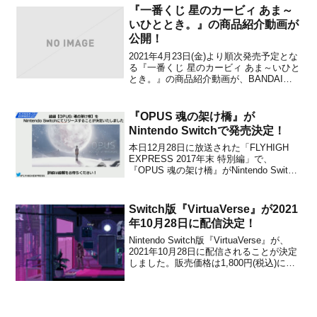
トートバッグセット』を期間限定で販売
『一番くじ 星のカービィ あま～
することを発表しました。カービィフェ
いひととき。』の商品紹介動画が
イ...
公開！
2021年4月23日(金)より順次発売予定とな
る『一番くじ 星のカービィ あま～いひと
とき。』の商品紹介動画が、BANDAI
SPIRITSから公開されました。下記から
動画をチェックすることができます。
【商品ページ】＼🎂⭐全ラインナップ公開
『OPUS 魂の架け橋』が
⭐🎂／『一番くじ #星のカービィ あま
Nintendo Switchで発売決定！
～...
本日12月28日に放送された「FLYHIGH
EXPRESS 2017年末 特別編」で、
『OPUS 魂の架け橋』がNintendo Switch
で発売されることが発表されました。本
作は、2017年11月30日にSwitchで配信さ
れた『OPUS 地球計画』の精神を受け継
Switch版『VirtuaVerse』が2021
いだ探索ア...
年10月28日に配信決定！
Nintendo Switch版『VirtuaVerse』が、
2021年10月28日に配信されることが決定
しました。販売価格は1,800円(税込)に設
定されています。本作は、日本語看板も
多数登場するそう遠くはない未来を舞台
にした、サイバーパンクなポイント＆ク
リック型アドベンチャー...