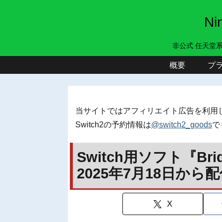
N
非公式 任天堂
概要
プ
当サイトではアフィリエイト広告を利用
Switch2の予約情報は
@switch2_goods
で
Switch用ソフト『Bridg
2025年7月18日から
X