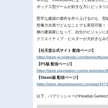
ボックス型ゲームが好きな方にピッタリ
堅牢な建築の傑作を作り上げるのも、型
想像力次第でどんなことでも実現可能！
橋の建築家になって、自分のビジョンに
クリエイティブ・ビルダーが大好きなみ
【任天堂公式サイト 配信ページ】
https://store-jp.nintendo.com/item/soft
【PS版 配信ページ】
https://store.playstation.com/ja-jp/
【Steam版 配信ページ】
https://store.steampowered.com/app/3473
以下、パブリッシャーのHeadup Gam