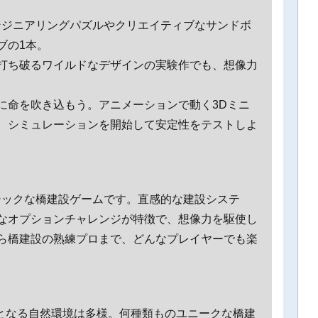
dio』は、エンジニアリングパズルやクリエイティブなサンドボ
ブの1本。
打ち破るワイルドなデザインの実験作でも、想像力
に命を吹き込もう。アニメーションで動く3Dミニ
、シミュレーションを開始して安定性をテストしよ
dio』はクラシックな橋建設ゲームです。直感的な建設システ
なオプションチャレンジが特徴で、想像力を駆使し
ら橋建設の熟練プロまで、どんなプレイヤーでも楽
舞台となる自然環境は多様。何種類ものユニークな橋建