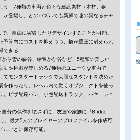
よう。7種類の車両と色々な建設素材（木材、鋼
）が登場し、どのパズルでも新鮮で趣の異なるチャ
なしで、自由に実験したりデザインすることが可能。
た予算内にコストを抑えつつ、橋が重圧に耐えられ
得できる！
都市から雪の峡谷、緑豊かな谷など、5種類の美しい
投
挙動や挑戦が楽しめる7種類のユニークな車両で、
してモンスタートラックで大胆なスタントを決めた
橋を作ったり、レベル内で動くオブジェクトを使っ
り。ピザ配達バン、小包配送トラック、バケーショ
た自分の傑作を壊さずに、友達や家族に『Bridge
験してもらおう。最大5人のプレイヤーのプロファイルを作成可
イルごとに保存可能。