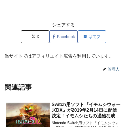
シェアする
X
Facebook
はてブ
当サイトではアフィリエイト広告を利用しています。
管理人
関連記事
Switch用ソフト『イモムシウォー
ズDX』が2019年2月14日に配信
決定！イモムシたちの過酷な成長
競争を描いたアクションプラット
Nintendo Switch用ソフト『イモムシウォ