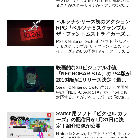
フォーム
ーズDX』が、2019年2月14日に配信され
ることがスターサインからアナウンスさ
れました。販売価格は500円（税込）に設
定されています。本作は、イモムシたち
の過酷な成長競争を描いたアクションプ
ペルソナシリーズ初のアクション
ラットフォームで、3DSで配信された...
RPG『ペルソナ５スクランブル
ザ・ファントムストライカーズ』
の8.30予告PVが公開！
PS4＆Nintendo Switch用ソフト『ペルソ
ナ５スクランブル ザ・ファントムストラ
イカーズ』の8.30予告PVが、アトラスか
ら公開になりました。詳細については、
下記をチェックしてみてください。舞台
は渋谷を飛び出し日本各地へ──アトラス
映画的な3Dビジュアル小説
×コーエーテクモゲームスが送るペルソ...
『NECROBARISTA』のPS4版が
2019初頭にリリース決定！最新
トレーラーも公開
Steam＆Nintendo Switch向けとして開発
中の『NECROBARISTA』が、PS4にも
対応することがデベロッパーの Route 59
からアナウンスされました。また、完全
リリース前に無料体験版がSteam経由で
利用可能になることも合わせて発表され
Switch用ソフト『ピクセル カラ
ています。本作は、ア...
ーズ』の配信日が1月31日に決
定！紹介映像が公開
Nintendo Switch用ソフト『ピクセル カラ