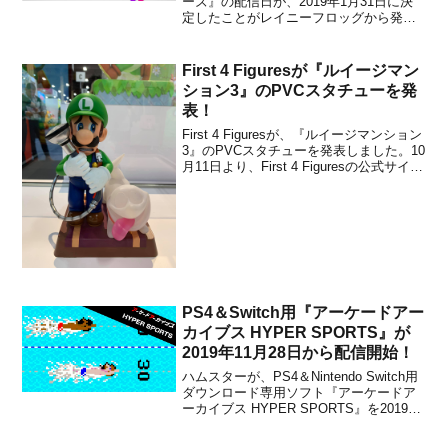
ーズ』の配信日が、2019年1月31日に決
定したことがレイニーフロッグから発表
されました。販売価格は1,200円(税込)で
す。配信日決定に合わせて、紹介映像が
公開されています。本作は、ロジック・
First 4 Figuresが『ルイージマン
パズルゲームの人気タイトル「ピク...
ション3』のPVCスタチューを発
表！
First 4 Figuresが、『ルイージマンション
3』のPVCスタチューを発表しました。10
月11日より、First 4 Figuresの公式サイト
にて予約受付が開始される予定です。
Nintendo Switch用ソフト『ルイージマン
ション3』は、アマゾンなどにてパッケー
ジ版...
PS4＆Switch用『アーケードアー
カイブス HYPER SPORTS』が
2019年11月28日から配信開始！
ハムスターが、PS4＆Nintendo Switch用
ダウンロード専用ソフト『アーケードア
ーカイブス HYPER SPORTS』を2019年
11月28日から配信することを発表しまし
た。販売価格は838円(税込)に設定されて