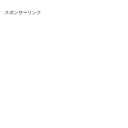
います。7種類のバラエティに富んだ種目
に挑戦！君の手で記録...
スポンサーリンク