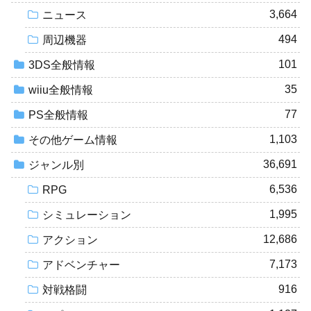
3,664
ニュース
494
周辺機器
101
3DS全般情報
35
wiiu全般情報
77
PS全般情報
1,103
その他ゲーム情報
36,691
ジャンル別
6,536
RPG
1,995
シミュレーション
12,686
アクション
7,173
アドベンチャー
916
対戦格闘