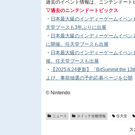
過去のイベント情報は、ニンテンドート
▽過去のニンテンドートピックス
・
日本最大級のインディーゲームイベント「Bi
天堂ブースも3年ぶりに出展
・
日本最大級のインディーゲームイベント「BitS
に開催。任天堂ブースも出展
・
日本最大級のインディーゲームイベント「Bit
催。任天堂ブースも出展
・
【2025.6.24更新】「BitSummit the
よび、事前抽選の予約応募ページを公開
© Nintendo
ニュース
スイッチ全般情報
任天堂
ス