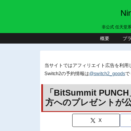
N
非公式 任天堂
概要
プ
当サイトではアフィリエイト広告を利用
Switch2の予約情報は
@switch2_goods
で
「BitSummit P
方へのプレゼントが
X