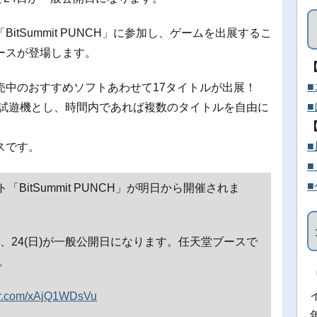
tSummit PUNCH」に参加し、ゲームを出展するこ
ースが登場します。
売中のおすすめソフトあわせて17タイトルが出展！
tch 2を試遊機とし、時間内であれば複数のタイトルを自由に
スです。
itSummit PUNCH」が明日から開催されま
(土)、24(日)が一般公開日になります。任天堂ブースで
。
ter.com/xAjQ1WDsVu