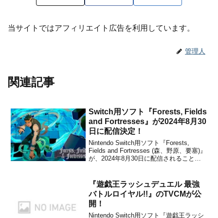
当サイトではアフィリエイト広告を利用しています。
管理人
関連記事
Switch用ソフト『Forests, Fields
and Fortresses』が2024年8月30
日に配信決定！
Nintendo Switch用ソフト『Forests,
Fields and Fortresses (森、野原、要塞)』
が、2024年8月30日に配信されることが
決定しました。販売価格は780円(税込)に
設定されています。Forests, Fields and
Fortress...
『遊戯王ラッシュデュエル 最強
バトルロイヤル!!』のTVCMが公
開！
Nintendo Switch用ソフト『遊戯王ラッシ