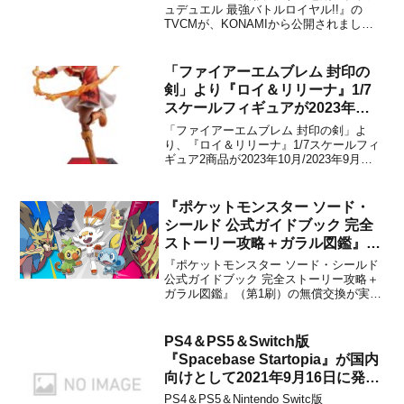
ュデュエル 最強バトルロイヤル!!』の
TVCMが、KONAMIから公開されまし
た。下記から動画をチェックすることが
できます。【プレスリリース】『遊戯王
ラッシュデュエル 最強バトルロイヤ
「ファイアーエムブレム 封印の
ル!!』は、2021年8月12日に発売される...
剣」より『ロイ＆リリーナ』1/7
スケールフィギュアが2023年に
発売決定！
「ファイアーエムブレム 封印の剣」よ
り、『ロイ＆リリーナ』1/7スケールフィ
ギュア2商品が2023年10月/2023年9月に
発売されることがグッドスマイルカンパ
ニーから発表されました。販売価格は各
29,700円(税込)に設定されています。商品
『ポケットモンスター ソード・
情報ファイアーエムブレムシリーズの開
シールド 公式ガイドブック 完全
発...
ストーリー攻略＋ガラル図鑑』
（第1刷）の無償交換が実施に！
『ポケットモンスター ソード・シールド
公式ガイドブック 完全ストーリー攻略＋
ガラル図鑑』（第1刷）の無償交換が実施
されることが、株式会社ポケモンと株式
会社オーバーラップから発表されまし
た。同書は2019年12月7日より発売が開
PS4＆PS5＆Switch版
始されましたが、編集作業時に株式会社
『Spacebase Startopia』が国内
ポケモンが提供し...
向けとして2021年9月16日に発売
決定！
PS4＆PS5＆Nintendo Switc版