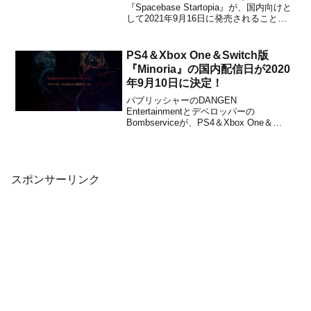
『Spacebase Startopia』が、国内向けと
して2021年9月16日に発売されることが
今日発売の「週刊ファミ通 2021年7月8日
号」で発表されました。本日より、パッ
ケージ版の予約受付も開始となります。
PS4＆Xbox One＆Switch版
※配信中のPC版は9...
『Minoria』の国内配信日が2020
年9月10日に決定！
パブリッシャーのDANGEN
Entertainmentとデベロッパーの
Bombserviceが、PS4＆Xbox One＆
Nintendo Switch版『Minoria』を国内向け
として2020年9月10日に配信することを
発表しました。販売価格は2000円(税抜)
です。『Mi...
スポンサーリンク