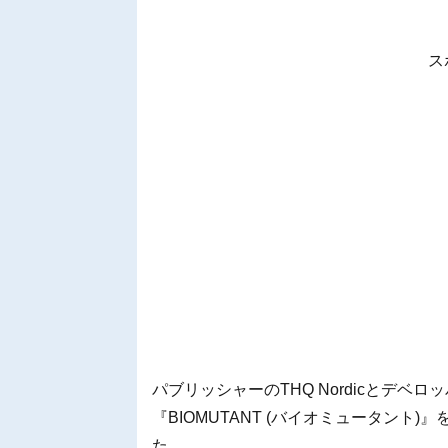
ス
パブリッシャーのTHQ NordicとデベロッパーのE
『BIOMUTANT (バイオミュータント)
た。