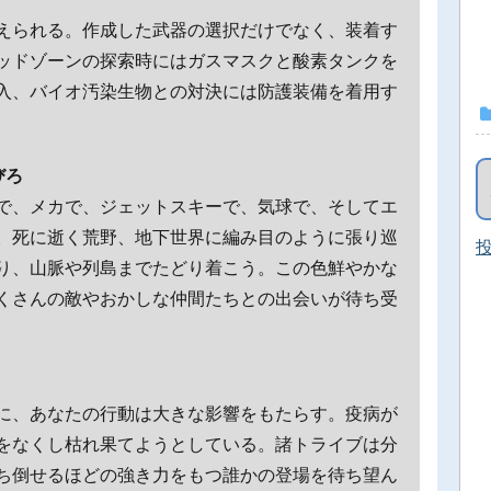
えられる。作成した武器の選択だけでなく、装着す
ッドゾーンの探索時にはガスマスクと酸素タンクを
入、バイオ汚染生物との対決には防護装備を着用す
びろ
で、メカで、ジェットスキーで、気球で、そしてエ
。死に逝く荒野、地下世界に編み目のように張り巡
投
り、山脈や列島までたどり着こう。この色鮮やかな
くさんの敵やおかしな仲間たちとの出会いが待ち受
に、あなたの行動は大きな影響をもたらす。疫病が
をなくし枯れ果てようとしている。諸トライブは分
ち倒せるほどの強き力をもつ誰かの登場を待ち望ん