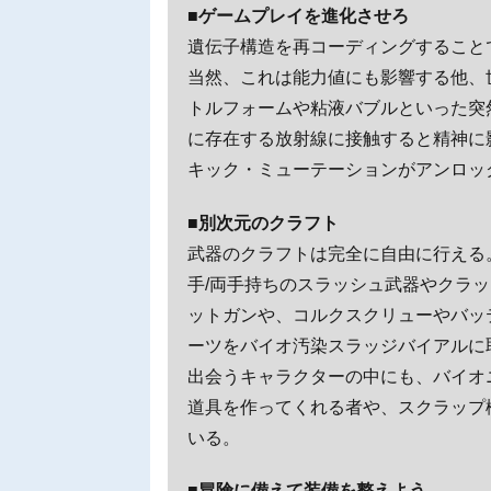
■ゲームプレイを進化させろ
遺伝子構造を再コーディングすること
当然、これは能力値にも影響する他、
トルフォームや粘液バブルといった突
に存在する放射線に接触すると精神に
キック・ミューテーションがアンロッ
■別次元のクラフト
武器のクラフトは完全に自由に行える
手/両手持ちのスラッシュ武器やクラ
ットガンや、コルクスクリューやバッ
ーツをバイオ汚染スラッジバイアルに
出会うキャラクターの中にも、バイオ
道具を作ってくれる者や、スクラップ
いる。
■冒険に備えて装備を整えよう