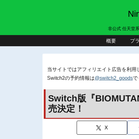
N
非公式 任天堂
概要
プ
当サイトではアフィリエイト広告を利用
Switch2の予約情報は
@switch2_goods
で
Switch版『BIOMUT
売決定！
X