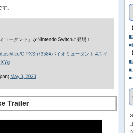
です。
タント』がNintendo Switchに登場！
https://t.co/GIPXSn7358
#バイオミュータント
#スイ
xMXYg
apan)
May 3, 2023
e Trailer