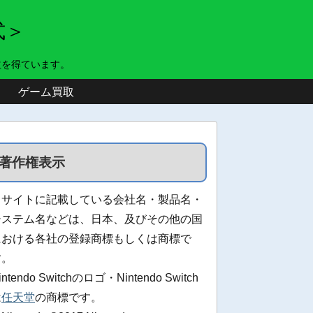
式＞
益を得ています。
ゲーム買取
著作権表示
当サイトに記載している会社名・製品名・
システム名などは、日本、及びその他の国
における各社の登録商標もしくは商標で
す。
intendo Switchのロゴ・Nintendo Switch
は
任天堂
の商標です。