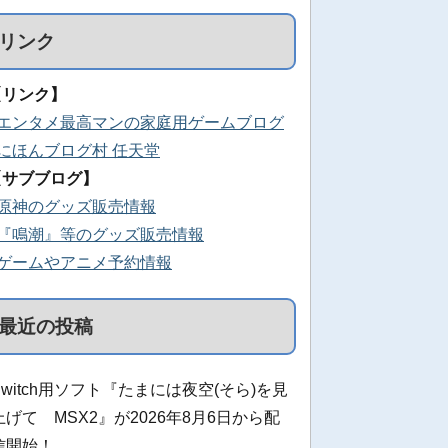
リンク
【リンク】
■エンタメ最高マンの家庭用ゲームブログ
■にほんブログ村 任天堂
【サブブログ】
■原神のグッズ販売情報
■『鳴潮』等のグッズ販売情報
■ゲームやアニメ予約情報
最近の投稿
Switch用ソフト『たまには夜空(そら)を見
上げて MSX2』が2026年8月6日から配
信開始！