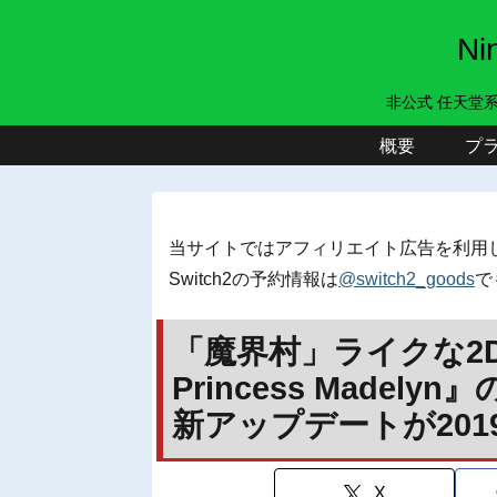
N
非公式 任天堂
概要
プ
当サイトではアフィリエイト広告を利用
Switch2の予約情報は
@switch2_goods
で
「魔界村」ライクな2D
Princess Made
新アップデートが201
X