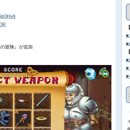
/2GbQHv9
mOR
王の冒険』が追加