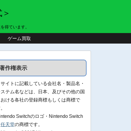
式＞
益を得ています。
ゲーム買取
著作権表示
当サイトに記載している会社名・製品名・
システム名などは、日本、及びその他の国
における各社の登録商標もしくは商標で
す。
intendo Switchのロゴ・Nintendo Switch
は
任天堂
の商標です。