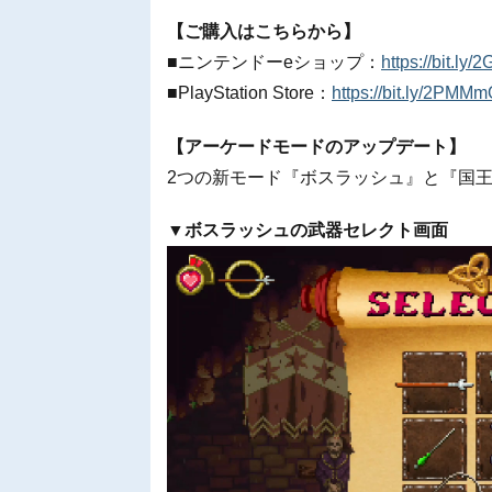
【ご購入はこちらから】
■ニンテンドーeショップ：
https://bit.ly
■PlayStation Store：
https://bit.ly/2PMM
【アーケードモードのアップデート】
2つの新モード『ボスラッシュ』と『国
▼ボスラッシュの武器セレクト画面