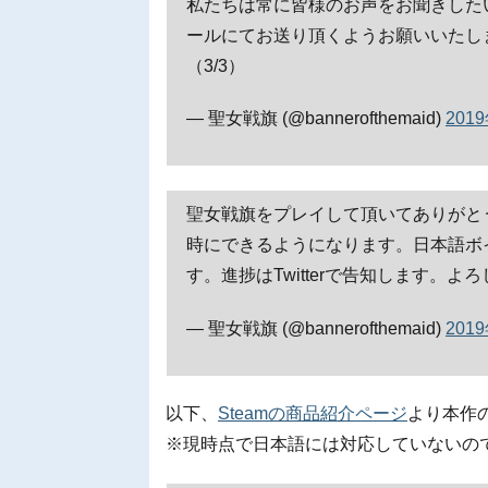
私たちは常に皆様のお声をお聞きした
ールにてお送り頂くようお願いいたしま
（3/3）
— 聖女戦旗 (@bannerofthemaid)
201
聖女戦旗をプレイして頂いてありがと
時にできるようになります。日本語ボ
す。進捗はTwitterで告知します。
— 聖女戦旗 (@bannerofthemaid)
201
以下、
Steamの商品紹介ページ
より本作
※現時点で日本語には対応していないの