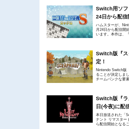
Switch用
24日から配信
ハムスターが、Nint
月24日から配信開
います。本作は、『
続く、Nintendo ...
Switch版
定！
Nintendo Swit
ることが決定しまし
チームパンクな要
異なる生態系の...
Switch版『
日(今夜)に配
本日放送された「Squar
ナント リマスター (TH
ら配信開始となるこ