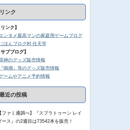
リンク
【リンク】
■エンタメ最高マンの家庭用ゲームブログ
■にほんブログ村 任天堂
【サブブログ】
■原神のグッズ販売情報
■『鳴潮』等のグッズ販売情報
■ゲームやアニメ予約情報
最近の投稿
【ファミ通調べ】『スプラトゥーン レイ
ダース』の2週目は73542本を販売！