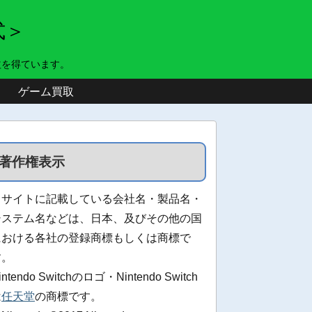
式＞
益を得ています。
ゲーム買取
著作権表示
当サイトに記載している会社名・製品名・
システム名などは、日本、及びその他の国
における各社の登録商標もしくは商標で
す。
intendo Switchのロゴ・Nintendo Switch
は
任天堂
の商標です。