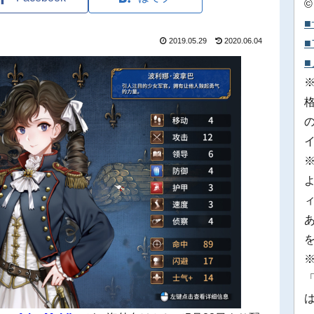
©
2019.05.29
2020.06.04
※
「