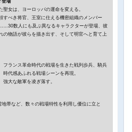
々登場
た聖女は、ヨーロッパの運命を変える。
頼すべき将官、王室に仕える機密組織のメンバー
……30数人にも及ぶ異なるキャラクターが登場、彼
れの物語が彼らを描き出す、そして明官へと育て上
、フランス革命時代の戦場を生きた戦列歩兵、騎兵
、時代感あふれる戦場シーンを再現。
、強大な敵軍を凌ぎ落す。
、雪地帯など、数々の戦場特性を利用し優位に立と