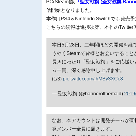
PC(Steam)版
『聖女戦旗 (圣女战旗 Banner o
信開始となりました。
本作はPS4＆Nintendo Switch
こちらの続報は進捗次第、本作のTwitt
本日5月28日、二年間ほどの開発を経
うやくSteamで皆様とお会いするこ
長きにわたり「聖女戦旗」をご応援い
ム一同、深く感謝申し上げます。
(1/3)
pic.twitter.com/IhMBy3XCc8
— 聖女戦旗 (@bannerofthemaid)
201
なお、本アカウントは開発チームが直
発メンバー全員に届きます。