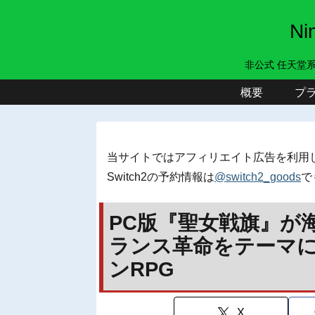
N
非公式 任天堂
概要
プ
当サイトではアフィリエイト広告を利用
Switch2の予約情報は
@switch2_goods
で
PC版『聖女戦旗』が
ランス革命をテーマ
ンRPG
X