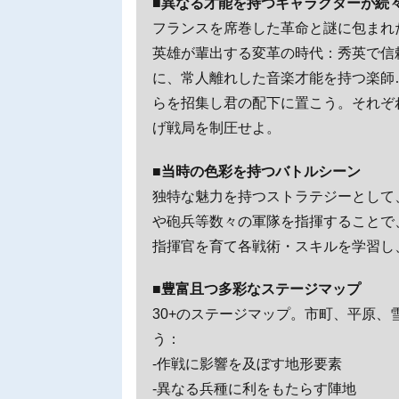
■異なる才能を持つキャラクターが続
フランスを席巻した革命と謎に包まれ
英雄が輩出する変革の時代：秀英で信
に、常人離れした音楽才能を持つ楽師
らを招集し君の配下に置こう。それぞ
げ戦局を制圧せよ。
■当時の色彩を持つバトルシーン
独特な魅力を持つストラテジーとして
や砲兵等数々の軍隊を指揮することで
指揮官を育て各戦術・スキルを学習し
■豊富且つ多彩なステージマップ
30+のステージマップ。市町、平原
う：
-作戦に影響を及ぼす地形要素
-異なる兵種に利をもたらす陣地