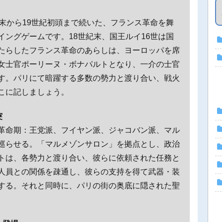
末から19世紀初頭まで続いた、フランス革命を舞
ングゲームです。18世紀末、国王ルイ16世は国
たらしたフランス革命のあらしは、ヨーロッパを席
女士官ポーリーヌ・ボナパルトとなり、一介の士官
す。パリにて暗躍する多数の勢力と渡り合い、戦火
こに記しましょう。
突
革命期：王党派、フイヤン派、ジャコバン派、マル
巡らせる。「マルメゾンサロン」を拠点とし、政治
トは、各勢力と渡り合い、彼らに依頼された任務と
人員との関係を疎通し、彼らの支持を得て武器・装
する。それと同時に、パリの街の奥底に隠された聖