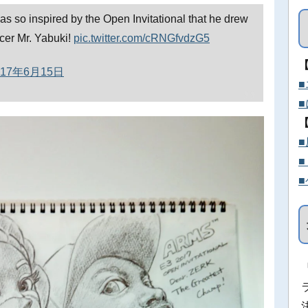
was so inspired by the Open Invitational that he drew
cer Mr. Yabuki!
pic.twitter.com/cRNGfvdzG5
017年6月15日