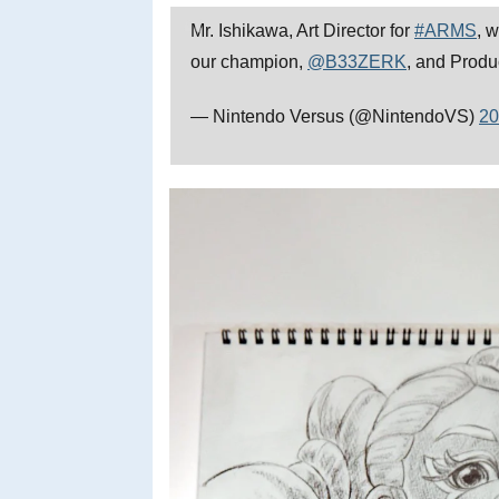
Mr. Ishikawa, Art Director for
#ARMS
, 
our champion,
@B33ZERK
, and Produ
— Nintendo Versus (@NintendoVS)
2