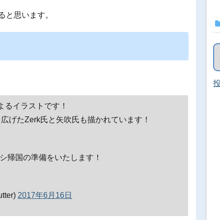
あると思います。
投
よるイラストです！
で熱戦を繰り広げたZerk氏と矢吹氏も描かれています！
クシ帰国の準備をいたします！
ter)
2017年6月16日