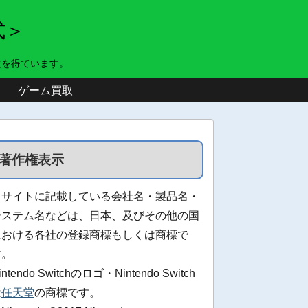
式＞
益を得ています。
ゲーム買取
著作権表示
当サイトに記載している会社名・製品名・
システム名などは、日本、及びその他の国
における各社の登録商標もしくは商標で
す。
intendo Switchのロゴ・Nintendo Switch
は
任天堂
の商標です。