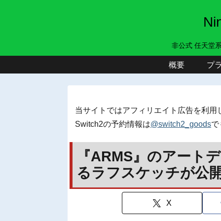
N
非公式 任天堂
概要
プ
当サイトではアフィリエイト広告を利用
Switch2の予約情報は
@switch2_goods
で
『ARMS』のアート
るラフスケッチが公開！
X